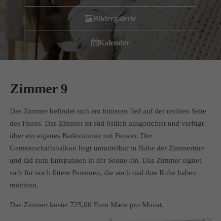
Wir haben uns als ambulanter Pflegedienst auf
Bildergalerie
Wohngemeinschaften für Senioren spezialisiert. Mit der
Spezialisierung im Bereich Demenz erleben wir immer wieder
Kalender
das wir
GUTES
tun.
Wir sagen
DANKE
für Ihr Feedback!
Zimmer 9
Kontakt
Das Zimmer befindet sich am hinteren Teil auf der rechten Seite
des Flures. Das Zimmer ist süd östlich ausgerichtet
und verfügt
Amicus Pflege GmbH & Co KG
über ein eigenes Badezimmer mit Fenster. Der
Lipper Weg 11a
Gemeinschaftsbalkon liegt unmittelbar in Nähe der Zimmertüre
45770 Marl
und läd zum Entspannen in der Sonne ein. Das Zimmer eignet
sich für noch fittere Personen, die auch mal ihre Ruhe haben
möchten.
Sie haben Fragen?
02365 955 88 88
Das Zimmer kostet 725,00 Euro Miete pro Monat.
Schreiben Sie uns per Email