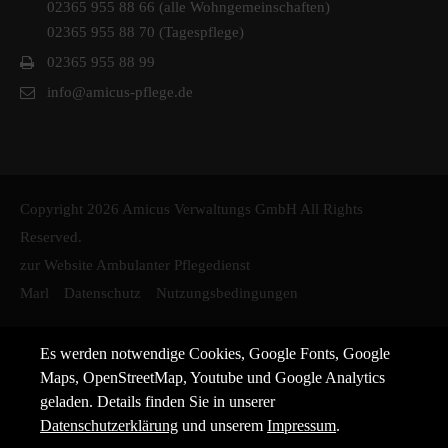
02365 955 88 66 (alle Wohngemeinschaften)
02365 955 88 70 (Tagespflege)
02365 955 88 99
info@amicus-pflege.de
Copyright 2026 Amicus Verwaltungs GmbH All Rights
Reserved.
zur Website Ambulanter Pflegedienst
Marl
Datenschutz
Nutzungsbedingungen
Es werden notwendige Cookies, Google Fonts, Google
Maps, OpenStreetMap, Youtube und Google Analytics
geladen. Details finden Sie in unserer
Datenschutzerklärung
und unserem
Impressum
.