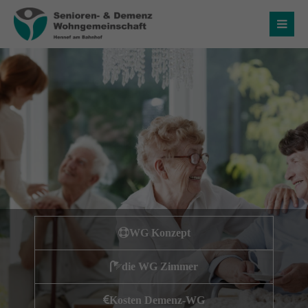
Login
Benutzername
Passwort
Anmelden
WG Konzept
Register
|
Lost your password?
die WG Zimmer
Über uns
Kosten Demenz-WG