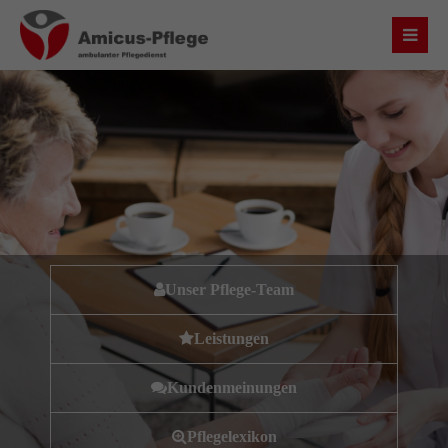
Login
Benutzername
Passwort
Unser Pflege-Team
Anmelden
Leistungen
Register
|
Lost your password?
Kundenmeinungen
Über uns
Pflegelexikon