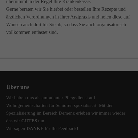
übernimmt in der Regel Ihre Krankenkasse.
info@amicus-pflege.de
Gerne beraten wir Sie hierbei oder bestellen Ihre Rezepte und
ärztlichen Verordnungen in Ihrer Arztpraxis und holen diese auf
Wunsch auch dort für Sie ab, so dass Sie auch organisatorisch
vollkommen entlastet sind.
Über uns
Wir haben uns als ambulanter Pflegedienst auf
Wohngemeinschaften für Senioren spezialisiert. Mit der
Spezialisierung im Bereich Demenz erleben wir immer wieder
das wir
GUTES
tun.
Wir sagen
DANKE
für Ihr Feedback!