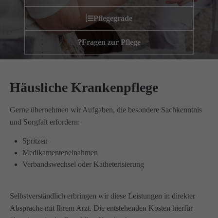
Wir haben uns als ambulanter Pflegedienst auf
Pflegegrade
Wohngemeinschaften für Senioren spezialisiert. Mit der
Spezialisierung im Bereich Demenz erleben wir immer wieder
Fragen zur Pflege
das wir
GUTES
tun.
Wir sagen
DANKE
für Ihr Feedback!
Häusliche Krankenpflege
Kontakt
Gerne übernehmen wir Aufgaben, die besondere Sachkenntnis
und Sorgfalt erfordern:
Amicus Pflege GmbH & Co KG
Spritzen
Lipper Weg 11a
Medikamenteneinahmen
45770 Marl
Verbandswechsel oder Katheterisierung
Sie haben Fragen?
02365 955 88 88
Selbstverständlich erbringen wir diese Leistungen in direkter
Absprache mit Ihrem Arzt. Die entstehenden Kosten hierfür
Schreiben Sie uns per Email