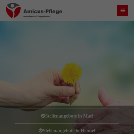
Login
Benutzername
Passwort
Anmelden
Register
|
Lost your password?
Stellenangebote in Marl
Über uns
Stellenangebote in Hennef