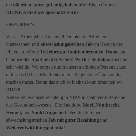
die
nächsten Jahre gut aufgehoben
bist? Einen Ort
wo
info@amicus-pflege.de
DEINE Arbeit wertgeschätzt wird
?
GEFUNDEN!
Wir als Arbeitgeber Amicus Pflege bieten DIR einen
interessanten und
abwechslungsreichen Job
im Bereich der
Pflege an. Werde
Teil eines gut funktionierenden Teams
und
habe
wieder Spaß bei der Arbeit
!
Work-Life-balance
ist uns
sehr wichtig. Wir sorgen durch unseren erhöhten Personalstand
dafür das DU als Mitarbeiter in der Regel keine Überstunden
machen musst. Damit das auch so bleiben kann brauchen wir
DICH
!
Außerdem wachsen wir stetig in NRW in spannende Bereiche
des Gesundheitswesens. Die Standorte
Marl
,
Nümbrecht,
Hennef,
und
Sankt Augustin
bieten die dir einen
abwechslungsreichen
Job mit guter Bezahlung
und
Weiterentwicklungspotential
.