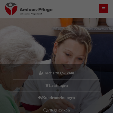
Login
Benutzername
Passwort
Unser Pflege-Team
Anmelden
Leistungen
Register
|
Lost your password?
Kundenmeinungen
Über uns
Pflegelexikon