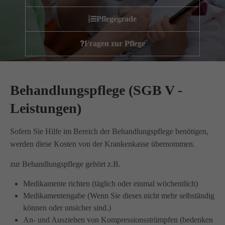
Wir haben uns als ambulanter Pflegedienst auf
Pflegegrade
Wohngemeinschaften für Senioren spezialisiert. Mit der
Spezialisierung im Bereich Demenz erleben wir immer wieder
Fragen zur Pflege
das wir
GUTES
tun.
Wir sagen
DANKE
für Ihr Feedback!
Behandlungspflege (SGB V -
Leistungen)
Kontakt
Sofern Sie Hilfe im Bereich der Behandlungspflege benötigen,
Amicus Pflege GmbH & Co KG
werden diese Kosten von der Krankenkasse übernommen.
Lipper Weg 11a
45770 Marl
zur Behandlungspflege gehört z.B.
Medikamente richten (täglich oder einmal wöchentlich)
Sie haben Fragen?
Medikamentengabe (Wenn Sie dieses nicht mehr selbständig
02365 955 88 88
können oder unsicher sind.)
An- und Ausziehen von Kompressionsstrümpfen (bedenken
Schreiben Sie uns per Email