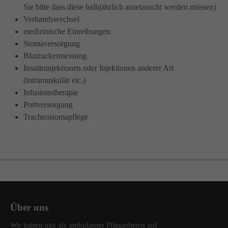
Sie bitte dass diese halbjährlich ausetauscht werden müssen)
info@amicus-pflege.de
Verbandswechsel
medizinische Einreibungen
Stomaversorgung
Blutzuckermessung
Insulininjektionen oder Injektionen anderer Art
(intramuskulär etc.)
Infusionstherapie
Portversorgung
Tracheostomapflege
Über uns
Wir haben uns als ambulanter Pflegedienst auf