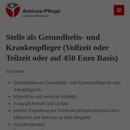
Login
Benutzername
Stelle als Gesundheits- und
Krankenpfleger (Vollzeit oder
Teilzeit oder auf 450 Euro Basis)
Passwort
Sie bieten:
Qualifikation als Gesundheits- und Krankenpfleger/in oder
Altenpfleger/in
Anmelden
körperliche und seelische Stabilität
Ausgeglichenheit und Geduld
Register
|
Lost your password?
positive Einstellung zur Arbeit mit pflegebedürftigen alten
Menschen und Interesse an ihrer Biografie
Über uns
Sozialkompetenz