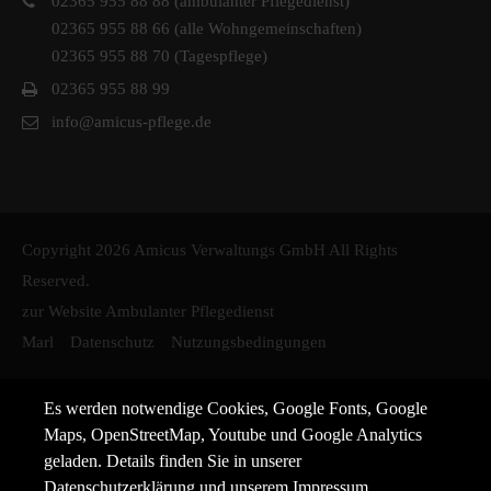
02365 955 88 88 (ambulanter Pflegedienst)
02365 955 88 66 (alle Wohngemeinschaften)
02365 955 88 70 (Tagespflege)
02365 955 88 99
info@amicus-pflege.de
Copyright 2026 Amicus Verwaltungs GmbH All Rights
Reserved.
zur Website Ambulanter Pflegedienst
Marl
Datenschutz
Nutzungsbedingungen
Es werden notwendige Cookies, Google Fonts, Google
Maps, OpenStreetMap, Youtube und Google Analytics
geladen. Details finden Sie in unserer
Datenschutzerklärung
und unserem
Impressum
.