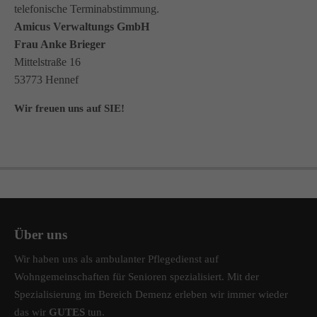
telefonische Terminabstimmung.
Amicus Verwaltungs GmbH
Frau Anke Brieger
Mittelstraße 16
53773 Hennef
Wir freuen uns auf SIE!
Über uns
Wir haben uns als ambulanter Pflegedienst auf
Wohngemeinschaften für Senioren spezialisiert. Mit der
Spezialisierung im Bereich Demenz erleben wir immer wieder
das wir
GUTES
tun.