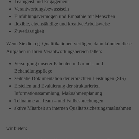
Teamgeist und Engagement
Wir haben uns als ambulanter Pflegedienst auf
Verantwortungsbewusstsein
Wohngemeinschaften für Senioren spezialisiert. Mit der
Einfühlungsvermögen und Empathie mit Menschen
Spezialisierung im Bereich Demenz erleben wir immer wieder
flexible, eigenständige und kreative Arbeitsweise
das wir
GUTES
tun.
Zuverlässigkeit
Wir sagen
DANKE
für Ihr Feedback!
Wenn Sie die o.g. Qualifikationen verfügen, dann könnten diese
Aufgaben in Ihren Verantwortungsbereich fallen:
Versorgung unserer Patienten in Grund – und
Kontakt
Behandlungspflege
zeitnahe Dokumentation der erbrachten Leistungen (SIS)
Amicus Pflege GmbH & Co KG
Erstellen und Evaluierung der strukturierten
Lipper Weg 11a
Informationssammlung, Maßnahmenplanung
45770 Marl
Teilnahme an Team – und Fallbesprechungen
aktive Mitarbeit an internen Qualitätssicherungsmaßnahmen
Sie haben Fragen?
02365 955 88 88
wir bieten:
Schreiben Sie uns per Email