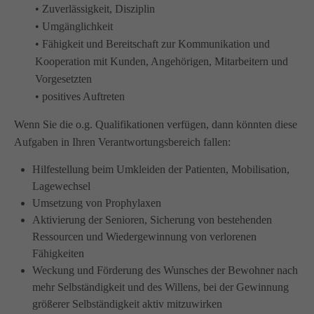
• Zuverlässigkeit, Disziplin
Wir haben uns als ambulanter Pflegedienst auf
• Umgänglichkeit
Wohngemeinschaften für Senioren spezialisiert. Mit der
• Fähigkeit und Bereitschaft zur Kommunikation und
Spezialisierung im Bereich Demenz erleben wir immer wieder
Kooperation mit Kunden, Angehörigen, Mitarbeitern und
das wir
GUTES
tun.
Vorgesetzten
Wir sagen
DANKE
für Ihr Feedback!
• positives Auftreten
Wenn Sie die o.g. Qualifikationen verfügen, dann könnten diese
Aufgaben in Ihren Verantwortungsbereich fallen:
Kontakt
Hilfestellung beim Umkleiden der Patienten, Mobilisation,
Lagewechsel
Amicus Pflege GmbH & Co KG
Umsetzung von Prophylaxen
Lipper Weg 11a
Aktivierung der Senioren, Sicherung von bestehenden
45770 Marl
Ressourcen und Wiedergewinnung von verlorenen
Fähigkeiten
Sie haben Fragen?
Weckung und Förderung des Wunsches der Bewohner nach
02365 955 88 88
mehr Selbständigkeit und des Willens, bei der Gewinnung
größerer Selbständigkeit aktiv mitzuwirken
Schreiben Sie uns per Email