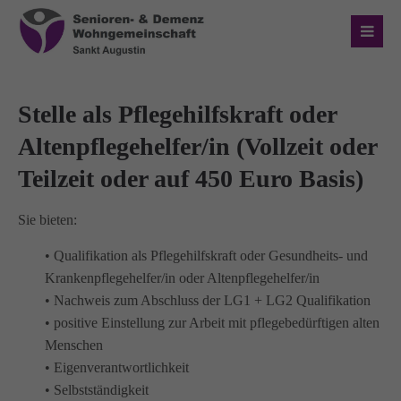
Login
Benutzername
Stelle als Pflegehilfskraft oder
Altenpflegehelfer/in (Vollzeit oder
Teilzeit oder auf 450 Euro Basis)
Passwort
Sie bieten:
• Qualifikation als Pflegehilfskraft oder Gesundheits- und
Anmelden
Krankenpflegehelfer/in oder Altenpflegehelfer/in
• Nachweis zum Abschluss der LG1 + LG2 Qualifikation
• positive Einstellung zur Arbeit mit pflegebedürftigen alten
Register
|
Lost your password?
Menschen
• Eigenverantwortlichkeit
Über uns
• Selbstständigkeit