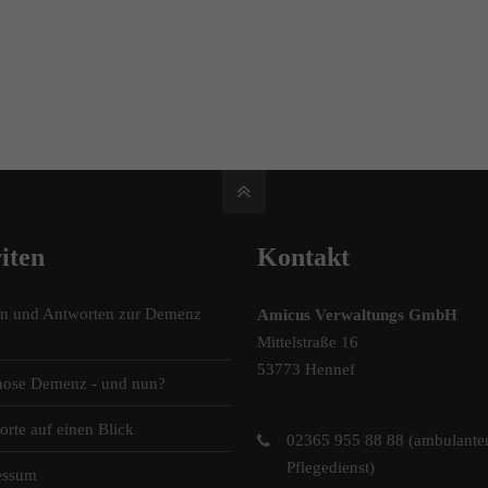
iten
Kontakt
en und Antworten zur Demenz
Amicus Verwaltungs GmbH
Mittelstraße 16
53773 Hennef
nose Demenz - und nun?
orte auf einen Blick
02365 955 88 88 (ambulante
Pflegedienst)
essum