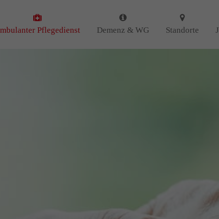
 uns
Kontakt
mbulanter Pflegedienst
Demenz & WG
Standorte
Amicus Pflege GmbH & Co 
 uns als ambulanter Pflegedienst
Lipper Weg 11a
gemeinschaften für Senioren
45770 Marl
iert. Mit der Spezialisierung im
Demenz erleben wir immer wieder
GUTES
tun.
Sie haben Fragen?
n
DANKE
für Ihr Feedback!
02365 955 88 88
Schreiben Sie uns per Ema
info@amicus-pflege.de