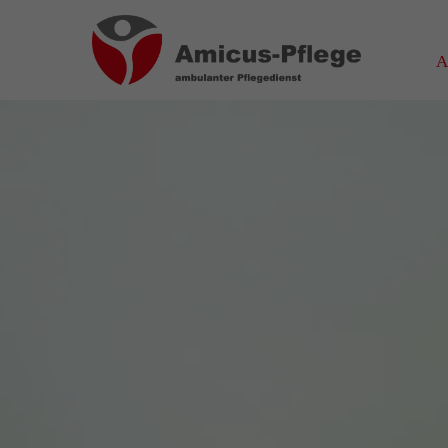
Login
Über
A
Benutzername
Wir haben
auf Wohn
spezialis
Bereich 
Passwort
das wir
Wir sage
Anmelden
Register
|
Lost your password?