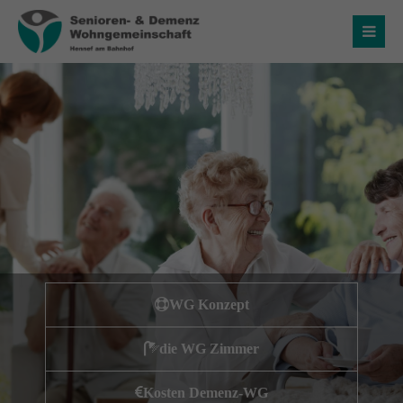
Login
Benutzername
Passwort
Anmelden
WG Konzept
Register
|
Lost your password?
die WG Zimmer
Über uns
Kosten Demenz-WG