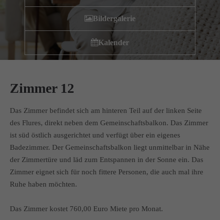
Wir haben uns als ambulanter Pflegedienst auf
Bildergalerie
Wohngemeinschaften für Senioren spezialisiert. Mit der
Spezialisierung im Bereich Demenz erleben wir immer wieder
Kalender
das wir
GUTES
tun.
Wir sagen
DANKE
für Ihr Feedback!
Zimmer 12
Kontakt
Das Zimmer befindet sich am hinteren Teil auf der linken Seite
des Flures, direkt neben dem Gemeinschaftsbalkon. Das Zimmer
Amicus Pflege GmbH & Co KG
ist süd östlich ausgerichtet
und verfügt
über ein eigenes
Lipper Weg 11a
Badezimmer. Der Gemeinschaftsbalkon liegt unmittelbar in Nähe
45770 Marl
der Zimmertüre und läd zum Entspannen in der Sonne ein. Das
Zimmer eignet sich für noch fittere Personen, die auch mal ihre
Ruhe haben möchten.
Sie haben Fragen?
02365 955 88 88
Das Zimmer kostet 760,00 Euro Miete pro Monat.
Schreiben Sie uns per Email