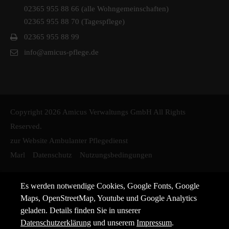
02365 955 88 66 (alle Wohngemeinschaften)
02365 955 88 70 (Tagespflege)
02365 955 88 99
info@amicus-pflege.de
Copyright 2026 Amicus Verwaltungs GmbH All Rights
Reserved.
zur Website Ambulanter Pflegedienst
Marl
Datenschutz
Nutzungsbedingungen
Es werden notwendige Cookies, Google Fonts, Google
Maps, OpenStreetMap, Youtube und Google Analytics
geladen. Details finden Sie in unserer
Datenschutzerklärung
und unserem
Impressum
.