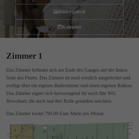
Wir haben uns als ambulanter Pflegedienst auf
Bildergalerie
Wohngemeinschaften für Senioren spezialisiert. Mit der
Spezialisierung im Bereich Demenz erleben wir immer wieder
Kalender
das wir
GUTES
tun.
Wir sagen
DANKE
für Ihr Feedback!
Zimmer 1
Kontakt
Das Zimmer befindet sich am Ende des Ganges auf der linken
Seite des Flures. Das Zimmer ist nord westlich ausgerichtet und
Amicus Pflege GmbH & Co KG
verfügt über ein eigenes Badezimmer und einen eigenen Balkon.
Lipper Weg 11a
Das Zimmer eignet sich hervorragend für noch fitte WG
45770 Marl
Bewohner, die auch mal ihre Ruhe genießen möchten.
Das Zimmer kostet 790,00 Euro Miete pro Monat.
Sie haben Fragen?
02365 955 88 88
Schreiben Sie uns per Email