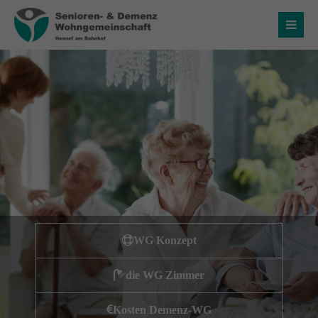
Login
Benutzername
Passwort
Anmelden
WG Konzept
Register
|
Lost your password?
die WG Zimmer
Über uns
Kosten Demenz-WG