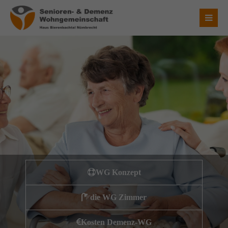
Login
Benutzername
Passwort
Anmelden
WG Konzept
Register
|
Lost your password?
die WG Zimmer
Über uns
Kosten Demenz-WG