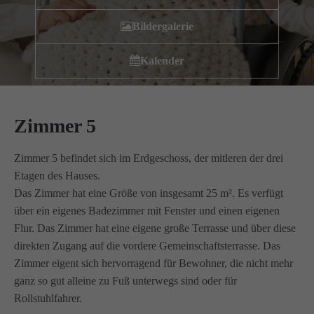
Wir haben uns als ambulanter Pflegedienst auf
Bildergalerie
Wohngemeinschaften für Senioren spezialisiert. Mit der
Spezialisierung im Bereich Demenz erleben wir immer wieder
Kalender
das wir
GUTES
tun.
Wir sagen
DANKE
für Ihr Feedback!
Zimmer 5
Kontakt
Zimmer 5 befindet sich im Erdgeschoss, der mitleren der drei
Etagen des Hauses.
Amicus Pflege GmbH & Co KG
Das Zimmer hat eine Größe von insgesamt 25 m². Es verfügt
Lipper Weg 11a
über ein eigenes Badezimmer mit Fenster und einen eigenen
45770 Marl
Flur. Das Zimmer hat eine eigene große Terrasse und über diese
direkten Zugang auf die vordere Gemeinschaftsterrasse. Das
Zimmer eigent sich hervorragend für Bewohner, die nicht mehr
Sie haben Fragen?
02365 955 88 88
ganz so gut alleine zu Fuß unterwegs sind oder für
Rollstuhlfahrer.
Schreiben Sie uns per Email