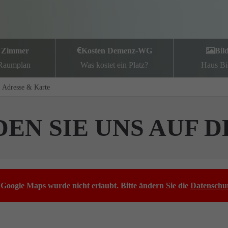
 Zimmer
Kosten Demenz-WG
Bil
 Raumplan
Was kostet ein Platz?
Haus Bi
Adresse & Karte
DEN SIE UNS AUF 
Google Maps wurde nicht erlaubt. Bitte ändern Sie die
Datenschut