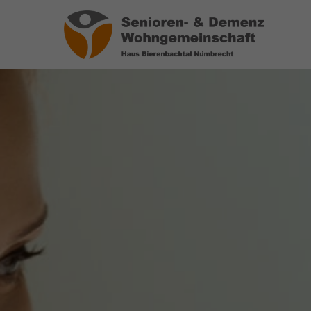
Login
Über
Benutzername
Wir haben
auf Wohn
spezialis
Bereich 
Passwort
das wir
Wir sage
Anmelden
Register
|
Lost your password?