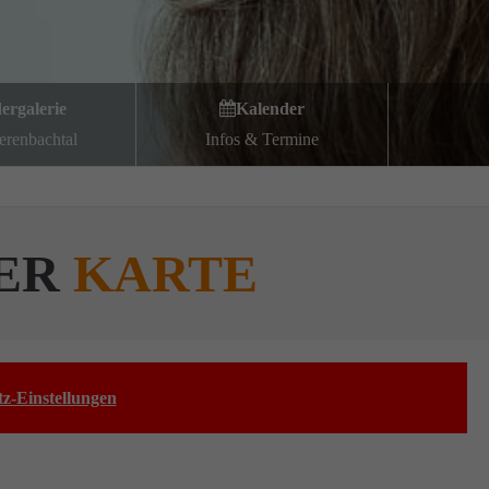
dergalerie
Kalender
erenbachtal
Infos & Termine
DER
KARTE
z-Einstellungen