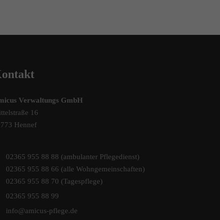
ontakt
micus Verwaltungs GmbH
ttelstraße 16
3773 Hennef
02365 955 88 88 (ambulanter Pflegedienst)
02365 955 88 66 (alle Wohngemeinschaften)
02365 955 88 70 (Tagespflege)
02365 955 88 99
info@amicus-pflege.de