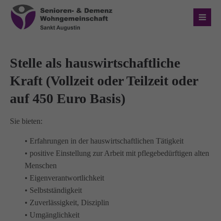
Login
Benutzername
Stelle als hauswirtschaftliche
Kraft (Vollzeit oder Teilzeit oder
auf 450 Euro Basis)
Passwort
Sie bieten:
• Erfahrungen in der hauswirtschaftlichen Tätigkeit
Anmelden
• positive Einstellung zur Arbeit mit pflegebedürftigen alten
Menschen
• Eigenverantwortlichkeit
Register
|
Lost your password?
• Selbstständigkeit
• Zuverlässigkeit, Disziplin
Über uns
• Umgänglichkeit