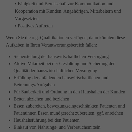
• Fähigkeit und Bereitschaft zur Kommunikation und
Wir haben uns als ambulanter Pflegedienst auf
Kooperation mit Kunden, Angehörigen, Mitarbeitern und
Wohngemeinschaften für Senioren spezialisiert. Mit der
Vorgesetzten
Spezialisierung im Bereich Demenz erleben wir immer wieder
• Positives Auftreten
das wir
GUTES
tun.
Wir sagen
DANKE
für Ihr Feedback!
Wenn Sie die o.g. Qualifikationen verfügen, dann könnten diese
Aufgaben in Ihren Verantwortungsbereich fallen:
Sicherstellung der hauswirtschaftlichen Versorgung
Aktive Mitarbeit bei der Gestaltung und Sicherung der
Kontakt
Qualität der hauswirtschaftlichen Versorgung
Erfüllung der anfallenden hauswirtschaftlichen und
Amicus Pflege GmbH & Co KG
Betreuungs-Aufgaben
Lipper Weg 11a
Für Sauberkeit und Ordnung in den Haushalten der Kunden
45770 Marl
Betten abziehen und beziehen
Essen zubereiten, bewegungseingeschränkten Patienten und
Sie haben Fragen?
Patientinnen Essen mundgerecht zubereiten, ggf. anreichen
02365 955 88 88
Haushaltsführung bei den Patienten
Einkauf von Nahrungs- und Verbrauchsmitteln
Schreiben Sie uns per Email